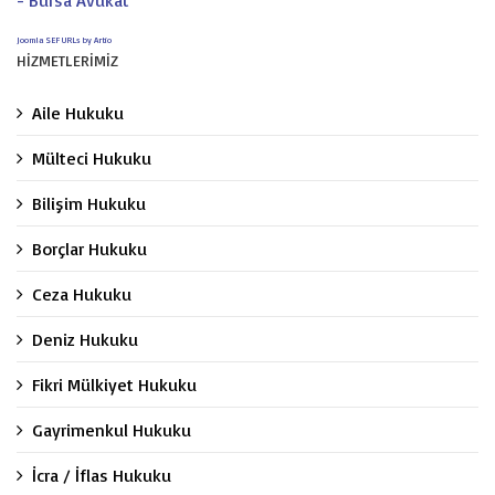
- Bursa Avukat
Joomla SEF URLs by Artio
HİZMETLERİMİZ
Aile Hukuku
Mülteci Hukuku
Bilişim Hukuku
Borçlar Hukuku
Ceza Hukuku
Deniz Hukuku
Fikri Mülkiyet Hukuku
Gayrimenkul Hukuku
İcra / İflas Hukuku